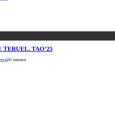
 TERUEL. TAO’25
envió
0
1 minutos