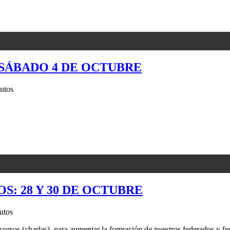
I SÁBADO 4 DE OCTUBRE
utos
S: 28 Y 30 DE OCTUBRE
utos
ursos (charlas), para aumentar la formación de nuestros federados y fe