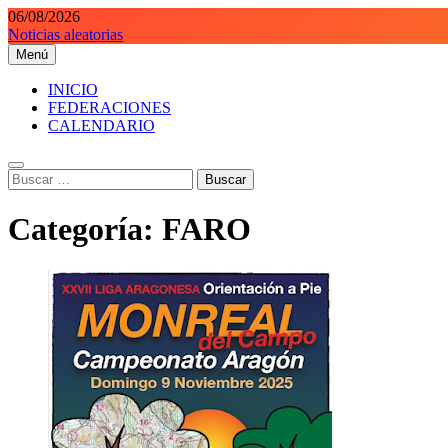
Saltar
06/08/2026
al
Noticias aleatorias
contenido
Menú
Orientaciondeportiva.es
Conoce el deporte de la Orientación Deportiva a través de nuestra we
INICIO
FEDERACIONES
CALENDARIO
Buscar:
Categoría:
FARO