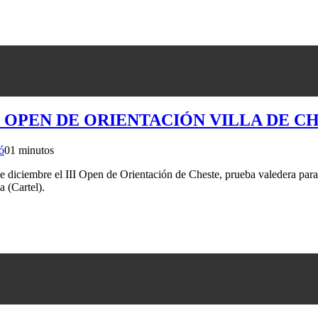
III OPEN DE ORIENTACIÓN VILLA DE C
ó
0
1 minutos
 diciembre el III Open de Orientación de Cheste, prueba valedera par
 (Cartel).