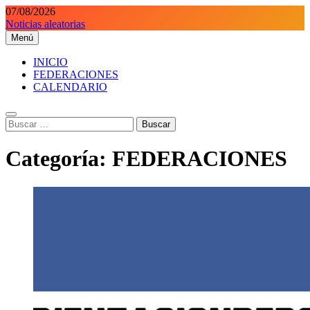
Saltar
07/08/2026
al
Noticias aleatorias
contenido
Menú
Orientaciondeportiva.es
Conoce el deporte de la Orientación Deportiva a través de nuestra
web.
INICIO
FEDERACIONES
CALENDARIO
Buscar:
Categoría:
FEDERACIONES