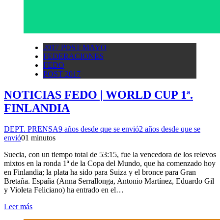
2017 POST MAYO
FEDERACIONES
FEDO
POST 2017
NOTICIAS FEDO | WORLD CUP 1ª.
FINLANDIA
DEPT. PRENSA
9 años desde que se envió
2 años desde que se
envió
0
1 minutos
Suecia, con un tiempo total de 53:15, fue la vencedora de los relevos
mixtos en la ronda 1ª de la Copa del Mundo, que ha comenzado hoy
en Finlandia; la plata ha sido para Suiza y el bronce para Gran
Bretaña. España (Anna Serrallonga, Antonio Martínez, Eduardo Gil
y Violeta Feliciano) ha entrado en el…
Leer más