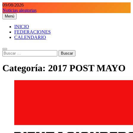
Saltar
09/08/2026
al
Noticias aleatorias
contenido
Menú
Orientaciondeportiva.es
Conoce el deporte de la Orientación Deportiva a través de nuestra
web.
INICIO
FEDERACIONES
CALENDARIO
Buscar:
Categoría:
2017 POST MAYO