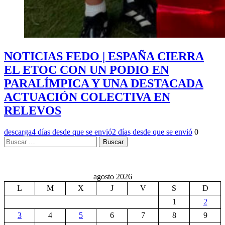
NOTICIAS FEDO | ESPAÑA CIERRA
EL ETOC CON UN PODIO EN
PARALÍMPICA Y UNA DESTACADA
ACTUACIÓN COLECTIVA EN
RELEVOS
descarga
4 días desde que se envió
2 días desde que se envió
0
Buscar:
agosto 2026
L
M
X
J
V
S
D
1
2
3
4
5
6
7
8
9