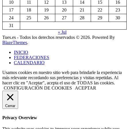
10
11
12
13
14
15
16
17
18
19
20
21
22
23
24
25
26
27
28
29
30
31
« Jul
Tues.es - Todos los derechos reservados © 2026. Powered By
BlazeThemes
.
INICIO
FEDERACIONES
CALENDARIO
Usamos cookies en nuestro sitio web para brindarle la experiencia
más relevante recordando sus preferencias y visitas repetidas. Al
hacer clic en "Aceptar", acepta el uso de TODAS las cookies.
CONFIGURACIÓN DE COOKIES
ACEPTAR
Cerrar
Privacy Overview
This website uses cookies to improve your experience while you