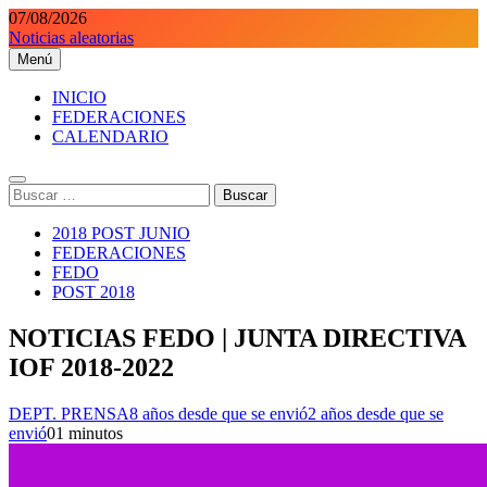
Saltar
07/08/2026
al
Noticias aleatorias
contenido
Menú
Orientaciondeportiva.es
Conoce el deporte de la Orientación Deportiva a través de nuestra
web.
INICIO
FEDERACIONES
CALENDARIO
Buscar:
2018 POST JUNIO
FEDERACIONES
FEDO
POST 2018
NOTICIAS FEDO | JUNTA DIRECTIVA
IOF 2018-2022
DEPT. PRENSA
8 años desde que se envió
2 años desde que se
envió
0
1 minutos