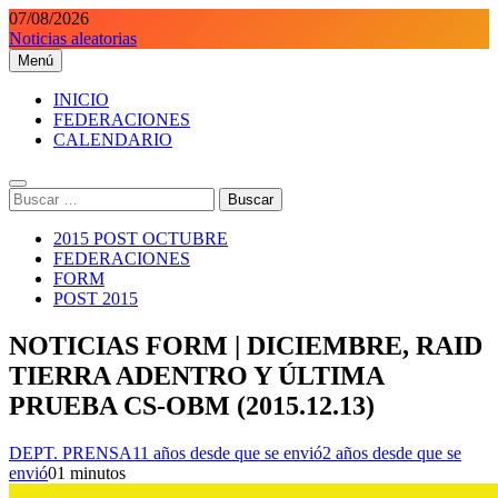
Saltar
07/08/2026
al
Noticias aleatorias
contenido
Menú
Orientaciondeportiva.es
Conoce el deporte de la Orientación Deportiva a través de nuestra
web.
INICIO
FEDERACIONES
CALENDARIO
Buscar:
2015 POST OCTUBRE
FEDERACIONES
FORM
POST 2015
NOTICIAS FORM | DICIEMBRE, RAID
TIERRA ADENTRO Y ÚLTIMA
PRUEBA CS-OBM (2015.12.13)
DEPT. PRENSA
11 años desde que se envió
2 años desde que se
envió
0
1 minutos