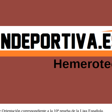
 Orientación correspondiente a la 10ª prueba de la Liga Española.