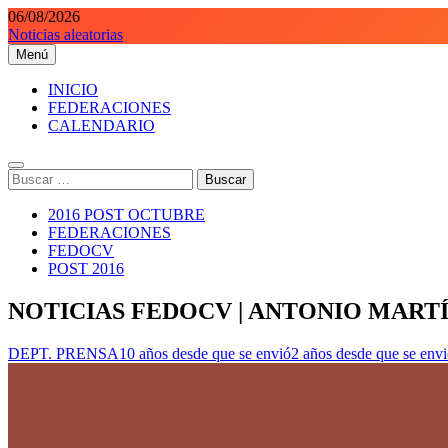
Saltar
06/08/2026
al
Noticias aleatorias
contenido
Menú
Orientaciondeportiva.es
Conoce el deporte de la Orientación Deportiva a través de nuestra we
INICIO
FEDERACIONES
CALENDARIO
Buscar:
2016 POST OCTUBRE
FEDERACIONES
FEDOCV
POST 2016
NOTICIAS FEDOCV | ANTONIO MART
DEPT. PRENSA
10 años desde que se envió
2 años desde que se env