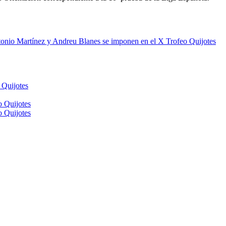
onio Martínez y Andreu Blanes se imponen en el X Trofeo Quijotes
 Quijotes
o Quijotes
o Quijotes