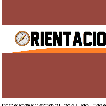
Este fin de semana se ha disputado en Cuenca el X Trofeo Quijotes de