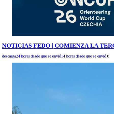
NOTICIAS FEDO | COMIENZA LA TER
descarga
24 horas desde que se envió
14 horas desde que se envió
0