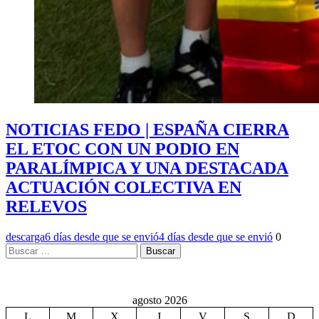
NOTICIAS FEDO | ESPAÑA CIERRA
EL ETOC CON UN PODIO EN
PARALÍMPICA Y UNA DESTACADA
ACTUACIÓN COLECTIVA EN
RELEVOS
descarga
6 días desde que se envió
4 días desde que se envió
0
Buscar:
agosto 2026
L
M
X
J
V
S
D