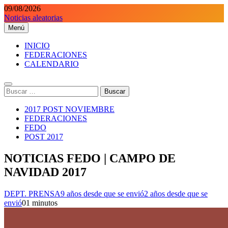
Saltar
09/08/2026
al
Noticias aleatorias
contenido
Menú
Orientaciondeportiva.es
Conoce el deporte de la Orientación Deportiva a través de nuestra
web.
INICIO
FEDERACIONES
CALENDARIO
Buscar:
2017 POST NOVIEMBRE
FEDERACIONES
FEDO
POST 2017
NOTICIAS FEDO | CAMPO DE
NAVIDAD 2017
DEPT. PRENSA
9 años desde que se envió
2 años desde que se
envió
0
1 minutos