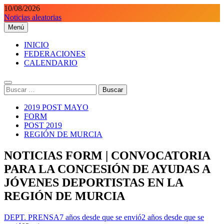
Saltar
10/08/2026
al
Noticias aleatorias
contenido
Menú
Orientaciondeportiva.es
Conoce el deporte de la Orientación Deportiva a través de nuestra
web.
INICIO
FEDERACIONES
CALENDARIO
Buscar:
2019 POST MAYO
FORM
POST 2019
REGIÓN DE MURCIA
NOTICIAS FORM | CONVOCATORIA
PARA LA CONCESIÓN DE AYUDAS A
JÓVENES DEPORTISTAS EN LA
REGIÓN DE MURCIA
DEPT. PRENSA
7 años desde que se envió
2 años desde que se